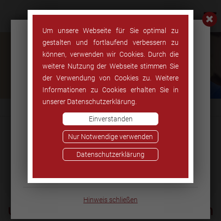
Um unsere Webseite für Sie optimal zu
Wir sind für Sie da!
gestalten und fortlaufend verbessern zu
können, verwenden wir Cookies. Durch die
weitere Nutzung der Webseite stimmen Sie
der Verwendung von Cookies zu. Weitere
Terminvereinbarungen telefonisch unter
Informationen zu Cookies erhalten Sie in
03301 57 36 06,
unserer Datenschutzerklärung.
per Mail / Kontaktformular oder ganz
Einverstanden
einfach online.
Nur Notwendige verwenden
Spezialisiert auf die
Hier Termin online
Datenschutzerklärung
Therapie von
vereinbaren
Abnehmblockaden
Hinweis schließen
und Stoffwechselstörungen