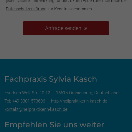
jeden Nachteil mit Wirkung für die Zukunft widerrufen. Ich habe die
Datenschutzerklärung
zur Kenntnis genommen.
Anfrage senden
Fachpraxis Sylvia Kasch
Friedrich-Wolf-Str. 10-12 - 16515 Oranienburg, Deutschland
Tel: +49 3301 573606 -
http://heilpraktikerin-kasch.de
-
kontakt@heilpraktikerin-kasch.de
Empfehlen Sie uns weiter