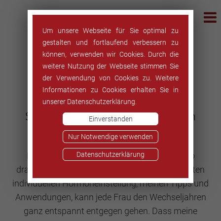
Um unsere Webseite für Sie optimal zu
gestalten und fortlaufend verbessern zu
Mit Freude in die
können, verwenden wir Cookies. Durch die
weitere Nutzung der Webseite stimmen Sie
Wechseljahre
der Verwendung von Cookies zu. Weitere
Informationen zu Cookies erhalten Sie in
Jeder kennt die
unserer Datenschutzerklärung.
Schreckensnachrichten zum
Einverstanden
Klimakterium
Nur Notwendige verwenden
Doch ist diese Phase des Lebens wirklich so
Datenschutzerklärung
dramatisch. Ich sage NEIN - denn mit einer guten
individuellen Hormoneinstellung, meinen Tipps und
Anwendungen, kann jede Frau den Wechseljahren
ganz entspannt entgegen gehen. Dass meine